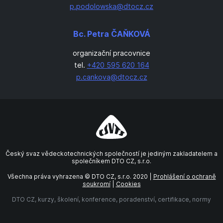
p.podolowska@dtocz.cz
Bc. Petra ČAŇKOVÁ
organizační pracovnice
tel.
+420 595 620 164
p.cankova@dtocz.cz
Český svaz vědeckotechnických společností je jediným zakladatelem a
společníkem DTO CZ, s.r.o.
Všechna práva vyhrazena © DTO CZ, s.r.o. 2020 |
Prohlášení o ochraně
soukromí
|
Cookies
DTO CZ, kurzy, školení, konference, poradenství, certifikace, normy