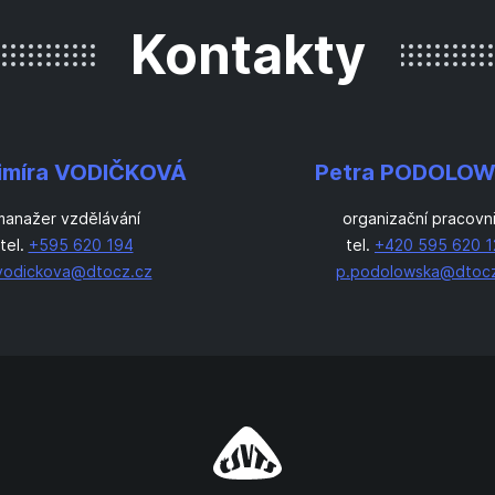
Kontakty
imíra VODIČKOVÁ
Petra PODOLO
manažer vzdělávání
organizační pracovn
tel.
+595 620 194
tel.
+420 595 620 1
vodickova@dtocz.cz
p.podolowska@dtocz