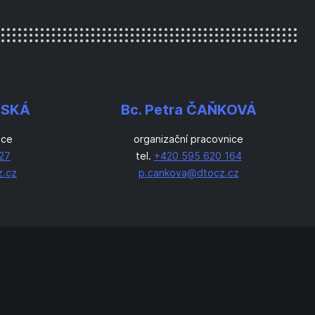
WSKÁ
Bc. Petra ČAŇKOVÁ
ice
organizační pracovnice
27
tel.
+420 595 620 164
.cz
p.cankova@dtocz.cz