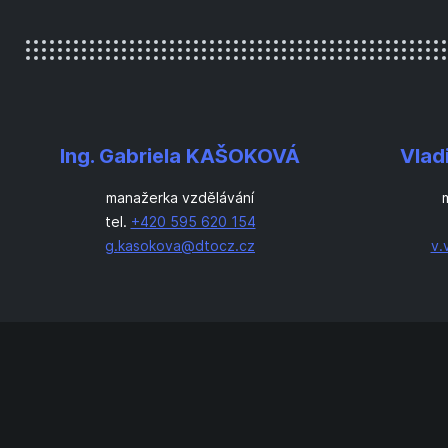
Ing. Gabriela KAŠOKOVÁ
Vlad
manažerka vzdělávání
tel.
+420 595 620 154
g.kasokova@dtocz.cz
v.