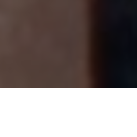
35. ROČNÍK KONFERENCE
Rok 2026 přináší nové výzvy pro řízení organizací.
Digitalizace zrychluje, očekávání zákazníků se mění a
tlak na udržitelnost roste. Kvalita už dávno není